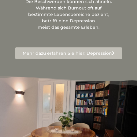
Die Beschwerden können sich ähneln.
Während sich Burnout oft auf
bestimmte Lebensbereiche bezieht,
betrifft eine Depression
meist das gesamte Erleben.
Mehr dazu erfahren Sie hier: Depression